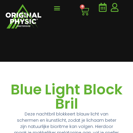
0
PT & CLASSES
ONLINE TRAINEN
HET JEUGDFONDS
Blue Light Block
Bril
Deze nachtbril blokkeert blauw licht van
schermen en kunstlicht, zodat je lichaam beter
zijn natuurlijke bioritme kan volgen. Hierdoor
maak je makkelijker melatonine aan, val je sneller