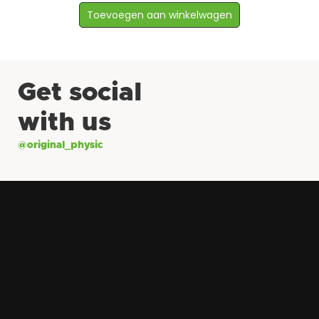
Toevoegen aan winkelwagen
Get social
with us
@original_physic