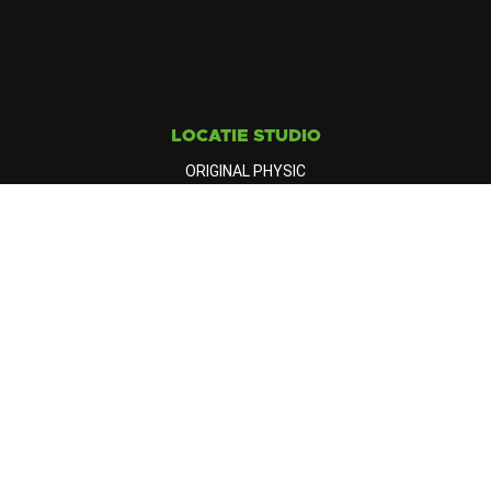
LOCATIE STUDIO
ORIGINAL PHYSIC
Gedempt hamerkanaal 10
1021 KM Amsterdam
CONTACT
info@originalphysic.nl
+31683206333